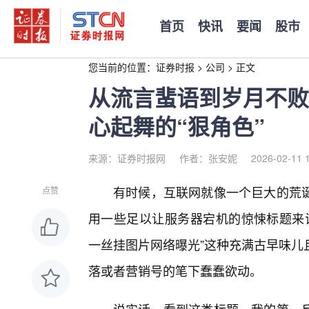
首页
快讯
要闻
股市
您当前的位置：
证券时报
>
公司
>
正文
从流言蜚语到岁月不败
心起舞的“狠角色”
来源：证券时报网
作者：张安妮
2026-02-11 
有时候，互联网就像一个巨大的荒
点赞
用一些足以让服务器宕机的惊悚标题来试
一丝挂图片网络曝光”这种充满古早味儿
落或者营销号的笔下蠢蠢欲动。