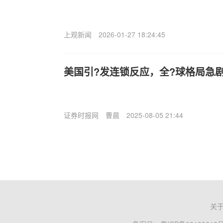
上观新闻
2026-01-27 18:24:45
美国引?发连锁反应，全?球格局急
证券时报网
曹晨
2025-08-05 21:44
关