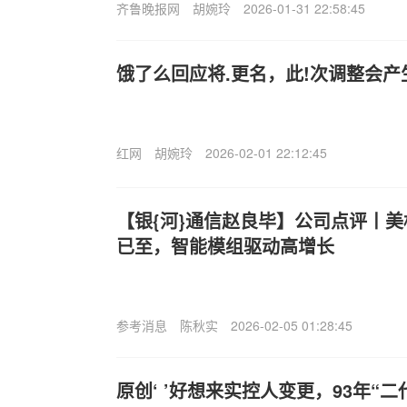
齐鲁晚报网
胡婉玲
2026-01-31 22:58:45
饿了么回应将.更名，此!次调整会
红网
胡婉玲
2026-02-01 22:12:45
【银{河}通信赵良毕】公司点评丨美
已至，智能模组驱动高增长
参考消息
陈秋实
2026-02-05 01:28:45
原创‘ ’好想来实控人变更，93年“二