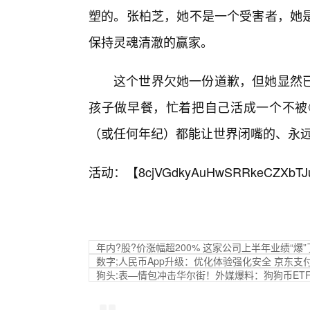
塑的。张柏芝，她不是一个受害者，她
保持灵魂清澈的赢家。
这个世界欠她一份道歉，但她显然
孩子做早餐，忙着把自己活成一个不被
（或任何年纪）都能让世界闭嘴的、永
活动：【
8cjVGdkyAuHwSRRkeCZXbTJ
年内?股?价涨幅超200% 这家公司上半年业绩“爆”
数字;人民币App升级：优化体验强化安全 京东支
狗头:表—情包冲击华尔街！外媒爆料：狗狗币ET